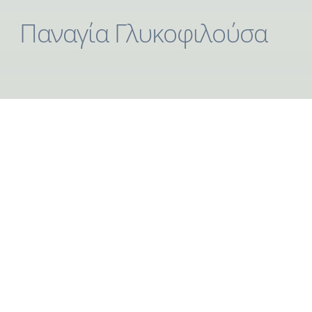
Παναγία Γλυκοφιλούσα
Aγιογραφία σε ξύλο προετοιμασμένο με τον
παραδοσιακό τρόπο στοκαρίσματος. Αυγοτέμπερα σε
στιλβωτό χρυσό με σχέδια.
Διαστάσεις: 0,25 x 0,20 m
Ο συγκεκριμένος αγιογραφικός τύπος της Παναγίας
Γλυκοφιλούσας εικονίζει την Παναγία σε τρυφερή
σχέση με τον Χριστό όπου τον κρατά αγκαλιά ενώ
Εκείνος την αγκαλιάζει από τον λαιμό και ακουμπά στο
μάγουλο της το δικό Του.