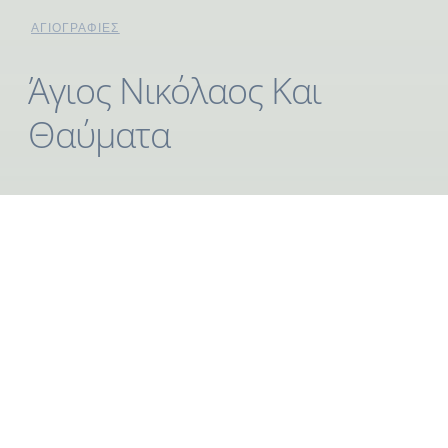
ΑΓΙΟΓΡΑΦΊΕΣ
Άγιος Νικόλαος Και
Θαύματα
Αγιογραφία του Αγίου Νικολάου, στιλβωτό χρυσό σε
ξύλο προετοιμασμένο με τον παραδοσιακό τρόπο.
Στο κέντρο της εικόνας βλέπουμε τον Άγιο ενώ στις
γωνίες διακρίνουμε σκηνές από θαύματα που έχει
επιτελέσει τα οποία έγιναν στην θάλασσα.